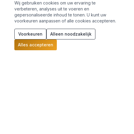
Wij gebruiken cookies om uw ervaring te
verbeteren, analyses uit te voeren en
gepersonaliseerde inhoud te tonen. U kunt uw
voorkeuren aanpassen of alle cookies accepteren.
Voorkeuren
Alleen noodzakelijk
Alles accepteren
Meer dan 30 jaar ervaring in juridisch advies en
incassodiensten. Wij staan voor u klaar met
persoonlijke aandacht en deskundigheid.