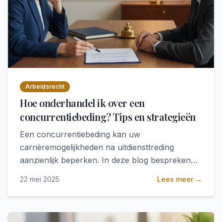
Arbeidsrecht
Hoe onderhandel ik over een
concurrentiebeding? Tips en strategieën
Een concurrentiebeding kan uw
carrièremogelijkheden na uitdiensttreding
aanzienlijk beperken. In deze blog bespreken
we hoe u effectief kunt onderhandelen over
22 mei 2025
Lees meer →
een concurrentiebeding, welke aspecten
belangrijk zijn en hoe u uw belangen optimaal
kunt beschermen.