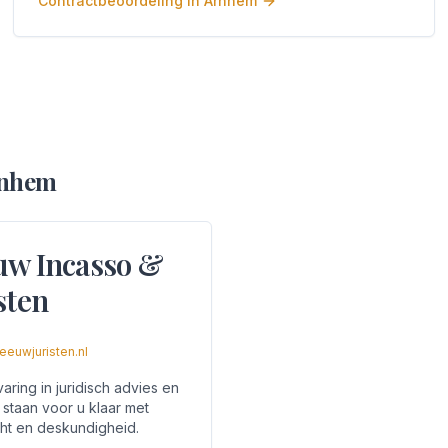
Contractbeoordeling
in
Arnhem
nhem
uw Incasso &
sten
eeuwjuristen.nl
aring in juridisch advies en
 staan voor u klaar met
ht en deskundigheid.