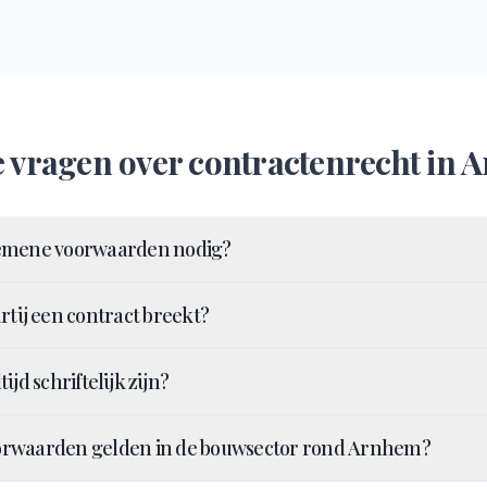
e vragen over
contractenrecht
in
A
emene voorwaarden nodig?
rtij een contract breekt?
ijd schriftelijk zijn?
rwaarden gelden in de bouwsector rond Arnhem?