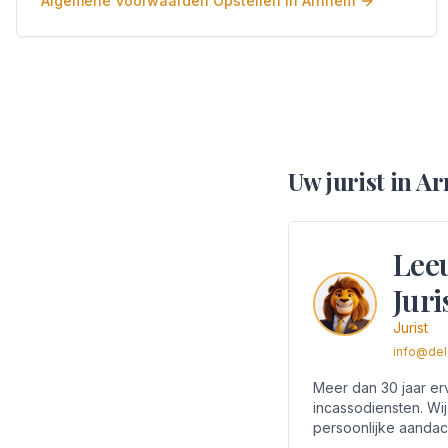
Algemene Voorwaarden Opstellen
in
Arnhem
Uw jurist
in
Ar
Lee
Juri
Jurist
info@del
Meer dan 30 jaar erv
incassodiensten. Wij
persoonlijke aandac