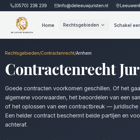
(0570) 238 239
info@deleeuwjuristen.nl
Leeuwenb
Rechtsgebieden
Home
Schakel een 
Rechtsgebieden
/
Contractenrecht
/
Arnhem
Contractenrecht
Jur
Goede contracten voorkomen geschillen. Of het gaa
algemene voorwaarden, het beoordelen van een s
of het oplossen van een contractbreuk — juridische z
Een helder contract beschermt beide partijen en v
achteraf.