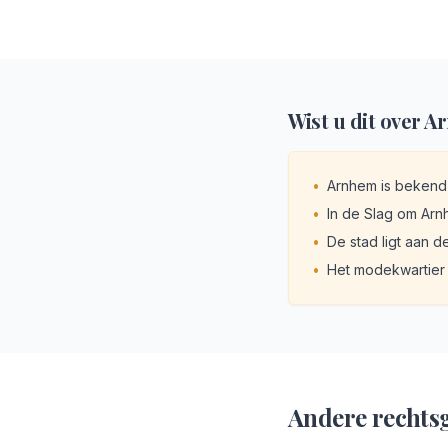
Wist u dit over
A
•
Arnhem is bekend
•
In de Slag om Arn
•
De stad ligt aan d
•
Het modekwartier 
Andere rechts