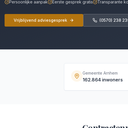
Persoonlijke aanpak
Eerste gesprek gratis
Transparante k
Vrijblijvend adviesgesprek
(0570) 238 23
Gemeente
Arnhem
162.864
inwoners
Contracten