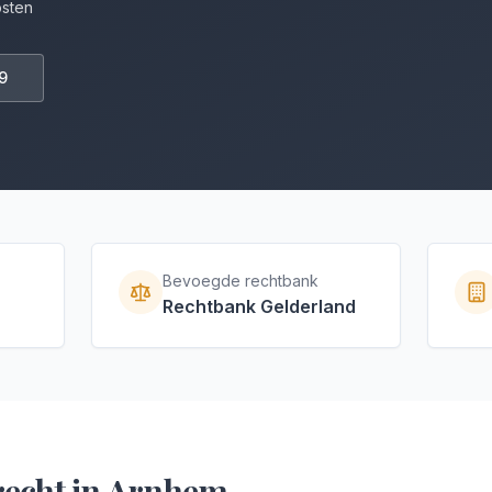
osten
9
Bevoegde rechtbank
Rechtbank Gelderland
recht
in
Arnhem