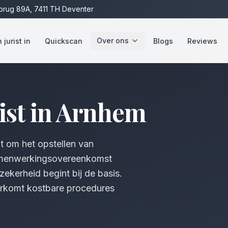
rug 89A, 7411 TH Deventer
Over ons
jurist in
Quickscan
Blogs
Reviews
ist in
Arnhem
t om het opstellen van
amenwerkingsovereenkomst
ekerheid begint bij de basis.
oorkomt kostbare procedures