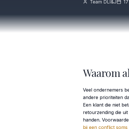
Team DLI&J
17
Waarom a
Veel ondernemers beg
andere prioriteiten d
Een klant die niet be
retourzending die ui
handen. Voorwaard
bij een conflict soms