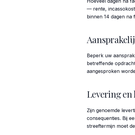
Hoeveel dagen na fac
— rente, incassokoste
binnen 14 dagen na f
Aansprakeli
Beperk uw aansprakel
betreffende opdracht
aangesproken worden,
Levering en 
Zijn genoemde leverti
consequenties. Bij een
streeftermijn moet de 