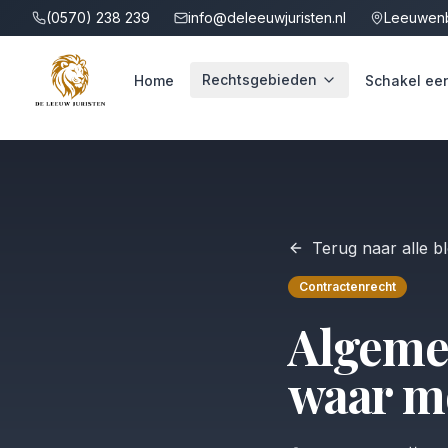
(0570) 238 239
info@deleeuwjuristen.nl
Leeuwenb
Rechtsgebieden
Home
Schakel een 
Terug naar alle b
Contractenrecht
Algeme
waar mo