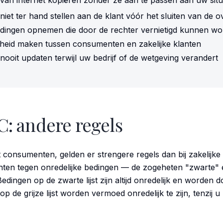
an internet kopiëren zonder ze aan te passen aan uw situ
iet ter hand stellen aan de klant vóór het sluiten van de
edingen opnemen die door de rechter vernietigd kunnen w
eid maken tussen consumenten en zakelijke klanten
ooit updaten terwijl uw bedrijf of de wetgeving verandert
C: andere regels
 consumenten, gelden er strengere regels dan bij zakelijke
n tegen onredelijke bedingen — de zogeheten "zwarte" en "
edingen op de zwarte lijst zijn altijd onredelijk en worden 
p de grijze lijst worden vermoed onredelijk te zijn, tenzij u