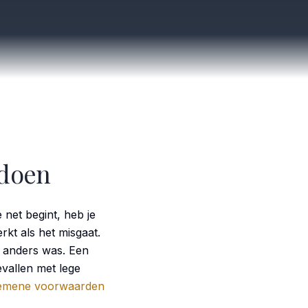
 doen
net begint, heb je
rkt als het misgaat.
k anders was. Een
evallen met lege
emene voorwaarden