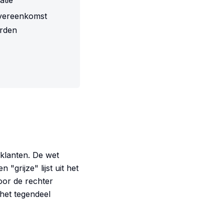
atie
 overeenkomst
orden
 klanten. De wet
grijze" lijst uit het
door de rechter
 het tegendeel