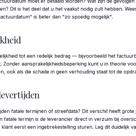
tuurdatum moet er betaald worden? Wat zijn de gevolgen v
n? Dit is het deel dat u het vaakst nodig zult hebben. Wees
actuurdatum" is beter dan "zo spoedig mogelijk".
jkheid
ijkheid tot een redelijk bedrag — bijvoorbeeld het factuu
. Zonder aansprakelijkheidsbeperking kunt u in theorie v
 ook als die schade in geen verhouding staat tot de opdr
levertijden
jden fatale termijnen of streefdata? Dit verschil heeft grote 
 fatale termijn is de leverancier direct in verzuim bij oversch
klant eerst een ingebrekestelling sturen. Leg dit duidelijk va