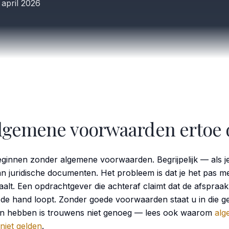
 april 2026
lgemene voorwaarden ertoe
innen zonder algemene voorwaarden. Begrijpelijk — als je 
an juridische documenten. Het probleem is dat je het pas me
taalt. Een opdrachtgever die achteraf claimt dat de afspraa
t de hand loopt. Zonder goede voorwaarden staat u in die g
en
hebben
is trouwens niet genoeg — lees ook waarom
alg
 niet gelden
.