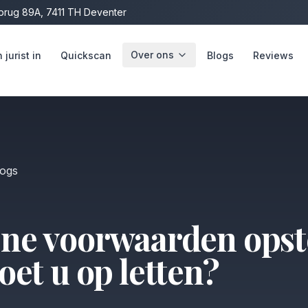
rug 89A, 7411 TH Deventer
Over ons
jurist in
Quickscan
Blogs
Reviews
logs
ne voorwaarden opste
et u op letten?