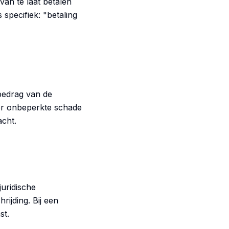
an te laat betalen
 specifiek: "betaling
rbedrag van de
oor onbeperkte schade
acht.
juridische
rijding. Bij een
st.