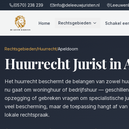
(0570) 238 239
info@deleeuwjuristen.nl
Leeuwenb
Rechtsgebieden
Home
Schakel een 
Rechtsgebieden
/
Huurrecht
/
Apeldoorn
Huurrecht
Jurist in
Het huurrecht beschermt de belangen van zowel huur
nu gaat om woninghuur of bedrijfshuur — geschillen
opzegging of gebreken vragen om specialistische ju
veel bescherming, maar de toepassing hangt af van 
lokale rechtspraak.