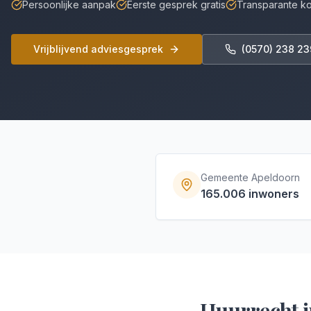
Persoonlijke aanpak
Eerste gesprek gratis
Transparante k
Vrijblijvend adviesgesprek
(0570) 238 23
Gemeente
Apeldoorn
165.006
inwoners
Huurrecht