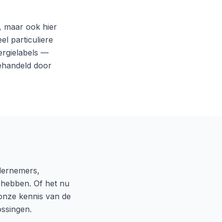
, maar ook hier
l particuliere
rgielabels —
behandeld door
dernemers,
n hebben. Of het nu
 onze kennis van de
ossingen.