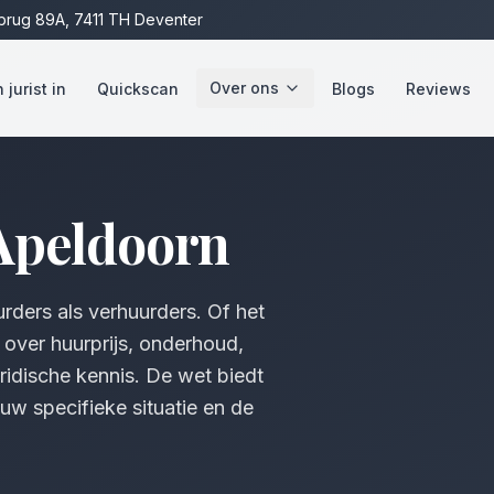
rug 89A, 7411 TH Deventer
Over ons
jurist in
Quickscan
Blogs
Reviews
Apeldoorn
ders als verhuurders. Of het
 over huurprijs, onderhoud,
ridische kennis. De wet biedt
uw specifieke situatie en de