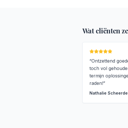
Wat cliënten z
“
Ontzettend goede
toch vol gehouden
termijn oplossing
raden!
”
Nathalie Scheerde