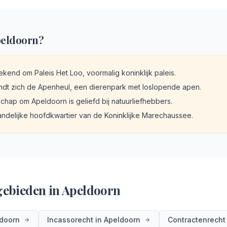
eldoorn
?
kend om Paleis Het Loo, voormalig koninklijk paleis.
ndt zich de Apenheul, een dierenpark met loslopende apen.
chap om Apeldoorn is geliefd bij natuurliefhebbers.
landelijke hoofdkwartier van de Koninklijke Marechaussee.
gebieden in
Apeldoorn
doorn
Incassorecht
in
Apeldoorn
Contractenrecht