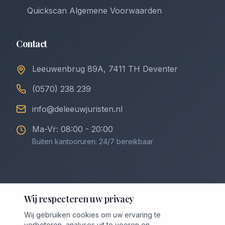
Quickscan Algemene Voorwaarden
Contact
Leeuwenbrug 89A, 7411 TH Deventer
(0570) 238 239
info@deleeuwjuristen.nl
Ma-Vr: 08:00 - 20:00
Buiten kantooruren: 24/7 bereikbaar
©
2026
De Leeuw Incasso & Juristen. Alle rechten
Wij respecteren uw privacy
voorbehouden.
Wij gebruiken cookies om uw ervaring te
Privacybeleid
Algemene Voorwaarden
verbeteren, analyses uit te voeren en