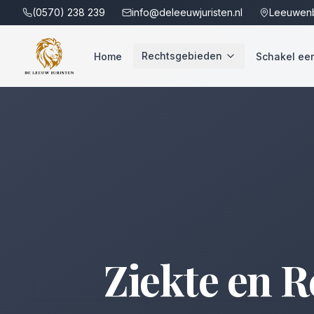
(0570) 238 239
info@deleeuwjuristen.nl
Leeuwenb
Rechtsgebieden
Home
Schakel een 
Ziekte en R