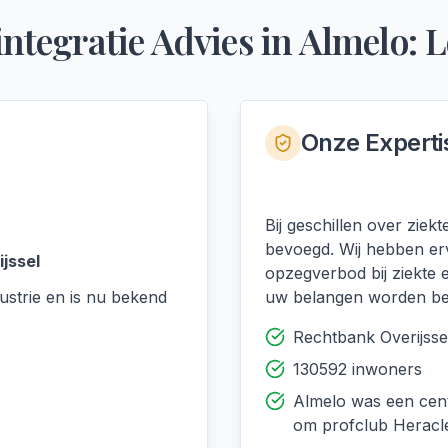
integratie Advies
in
Almelo
: 
Onze Experti
Bij geschillen over ziek
bevoegd. Wij hebben er
jssel
opzegverbod bij ziekte
ustrie en is nu bekend
uw belangen worden b
Rechtbank Overijsse
130592 inwoners
Almelo was een cent
om profclub Heracl