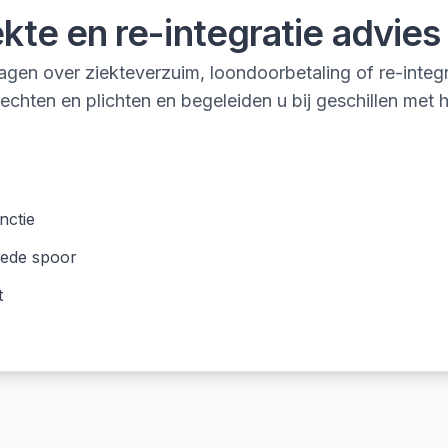
ekte en re-integratie advies
gen over ziekteverzuim, loondoorbetaling of re-integ
 rechten en plichten en begeleiden u bij geschillen me
nctie
eede spoor
t