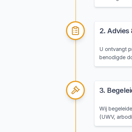
2
.
Advies
U ontvangt pr
benodigde do
3
.
Begele
Wij begeleide
(UWV, arbodi