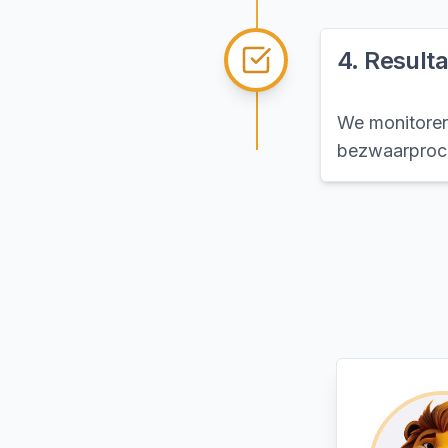
4
.
Resulta
We monitoren 
bezwaarproce