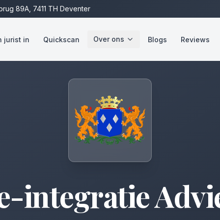
rug 89A, 7411 TH Deventer
Over ons
jurist in
Quickscan
Blogs
Reviews
e-integratie Advi