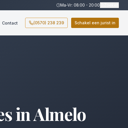
Ma-Vr: 08:00 - 20:00
Zoeken
(0570) 238 239
Schakel een jurist in
Contact
es
in
Almelo