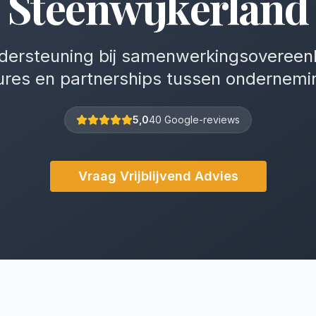
Steenwijkerland
ndersteuning bij samenwerkingsovereenk
ures en partnerships tussen ondernemi
5,0
40 Google-reviews
Vraag Vrijblijvend Advies