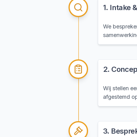
1
.
Intake 
We bespreken
samenwerking
2
.
Concep
Wij stellen 
afgestemd op
3
.
Bespre