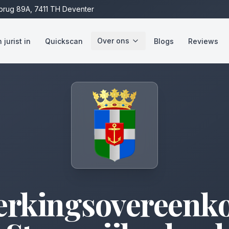
rug 89A, 7411 TH Deventer
Over ons
jurist in
Quickscan
Blogs
Reviews
rkingsovereenk