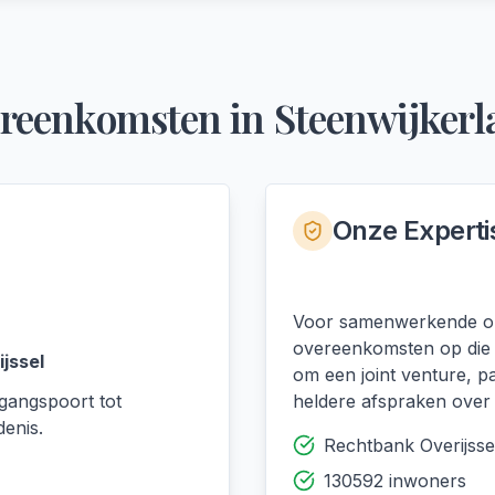
reenkomsten
in
Steenwijkerl
Onze Experti
Voor samenwerkende ond
overeenkomsten op die s
jssel
om een joint venture, 
gangspoort tot
heldere afspraken over 
enis.
Rechtbank Overijsse
130592 inwoners