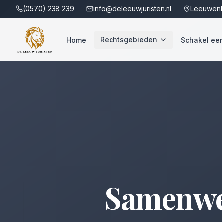
(0570) 238 239
info@deleeuwjuristen.nl
Leeuwenb
Rechtsgebieden
Home
Schakel een 
Samenwe