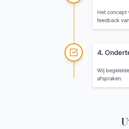
Het concept 
feedback van 
4
.
Ondert
Wij begeleid
afspraken.
U