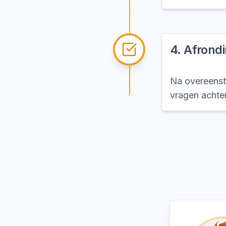
4
.
Afrond
Na overeenst
vragen achter