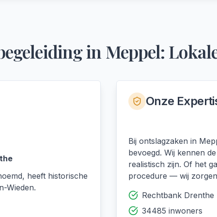
begeleiding
in
Meppel
: Lokal
Onze Experti
Bij ontslagzaken in Me
bevoegd. Wij kennen de
the
realistisch zijn. Of he
oemd, heeft historische
procedure — wij zorgen 
en-Wieden.
Rechtbank Drenthe
34485 inwoners