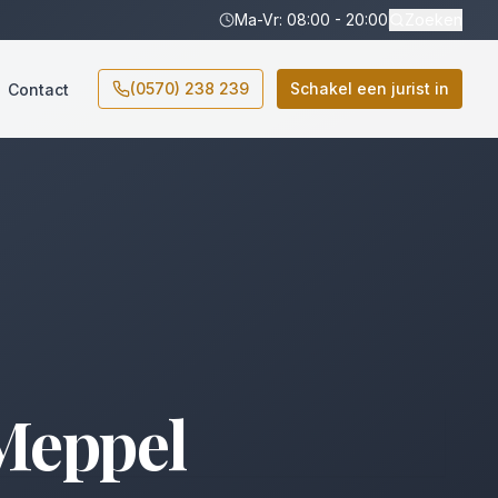
Ma-Vr: 08:00 - 20:00
Zoeken
(0570) 238 239
Schakel een jurist in
Contact
Meppel