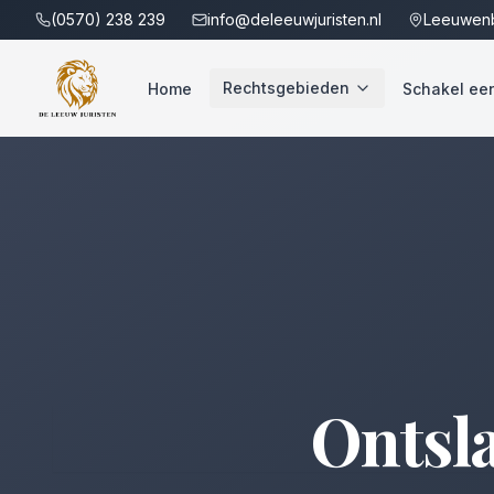
(0570) 238 239
info@deleeuwjuristen.nl
Leeuwenb
Rechtsgebieden
Home
Schakel een 
Ontsl