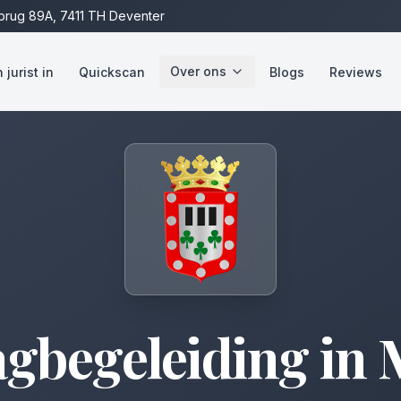
rug 89A, 7411 TH Deventer
Over ons
jurist in
Quickscan
Blogs
Reviews
agbegeleiding
in