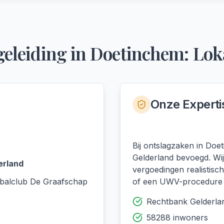
eleiding
in
Doetinchem
: Lok
Onze Experti
Bij ontslagzaken in Doe
Gelderland bevoegd. Wi
erland
vergoedingen realistisc
tbalclub De Graafschap
of een UWV-procedure —
Rechtbank Gelderla
58288 inwoners