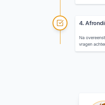
4
.
Afrond
Na overeenst
vragen achter