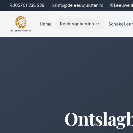
(0570) 238 239
info@deleeuwjuristen.nl
Leeuwenb
Rechtsgebieden
Home
Schakel een 
Ontslagb