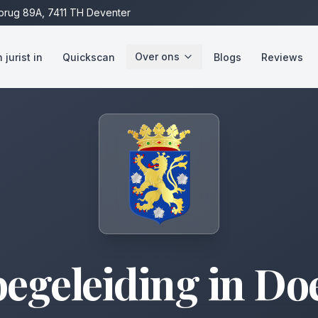
rug 89A, 7411 TH Deventer
Over ons
jurist in
Quickscan
Blogs
Reviews
egeleiding
in
Do