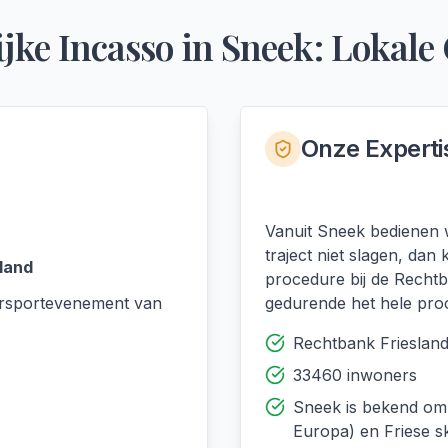
jke Incasso
in
Sneek
: Lokale
Onze Experti
Vanuit Sneek bedienen w
traject niet slagen, da
land
procedure bij de Recht
ersportevenement van
gedurende het hele pro
Rechtbank Frieslan
33460 inwoners
Sneek is bekend om
Europa) en Friese sk