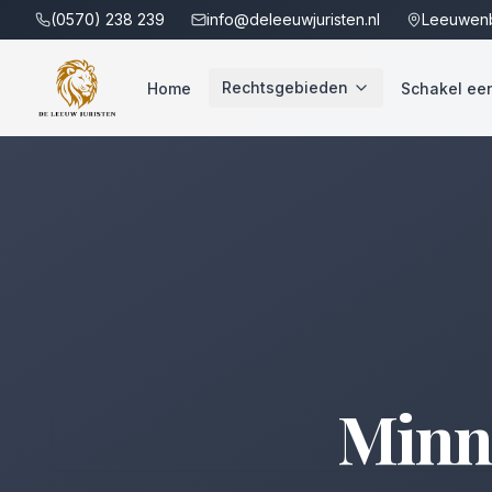
(0570) 238 239
info@deleeuwjuristen.nl
Leeuwenb
Rechtsgebieden
Home
Schakel een 
Minne