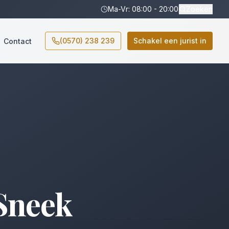
Ma-Vr: 08:00 - 20:00
Zoeken
(0570) 238 239
Schakel een jurist in
Contact
Sneek