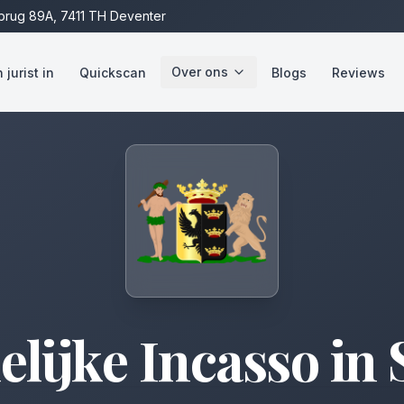
rug 89A, 7411 TH Deventer
Over ons
jurist in
Quickscan
Blogs
Reviews
lijke Incasso
in