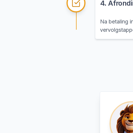
4
.
Afrondi
Na betaling in
vervolgstappe