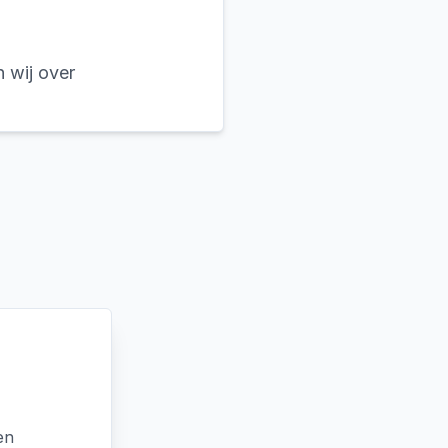
n wij over
en