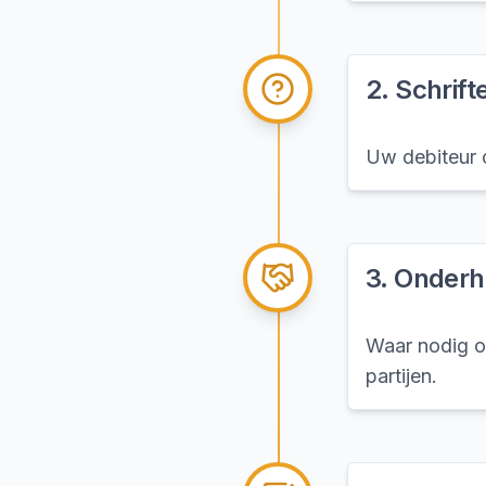
2
.
Schrift
Uw debiteur o
3
.
Onderha
Waar nodig on
partijen.