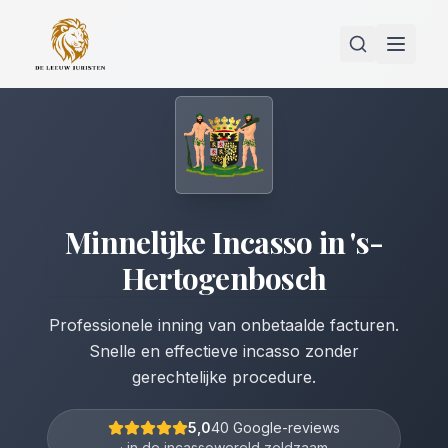
Minnelijke Incasso
in
's-
Hertogenbosch
Professionele inning van onbetaalde facturen.
Snelle en effectieve incasso zonder
gerechtelijke procedure.
5,0
40 Google-reviews
· in de incassowereld zeldzaam