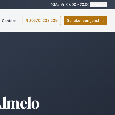
Ma-Vr: 08:00 - 20:00
Zoeken
(0570) 238 239
Schakel een jurist in
Contact
lmelo