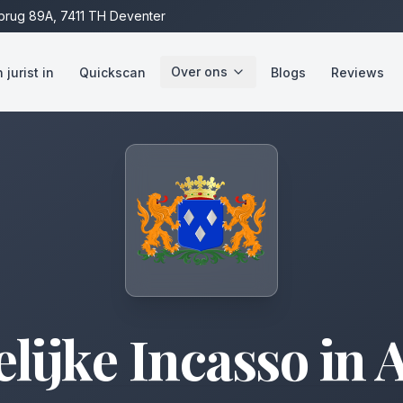
rug 89A, 7411 TH Deventer
Over ons
jurist in
Quickscan
Blogs
Reviews
lijke Incasso
in
A