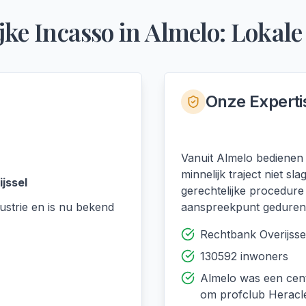
jke Incasso
in
Almelo
: Lokale
Onze Experti
Vanuit Almelo bedienen 
minnelijk traject niet 
jssel
gerechtelijke procedure
ustrie en is nu bekend
aanspreekpunt gedurend
Rechtbank Overijsse
130592 inwoners
Almelo was een cent
om profclub Heracl