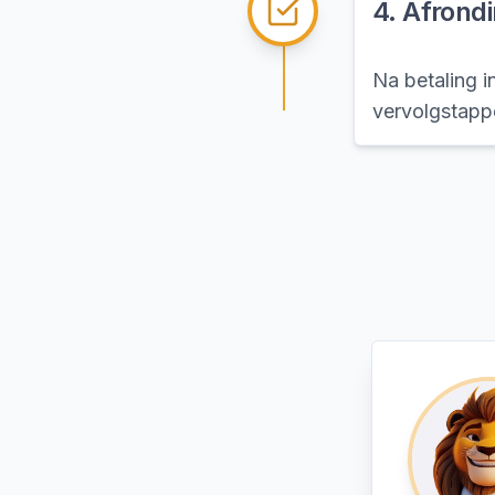
4
.
Afrondi
Na betaling in
vervolgstappe