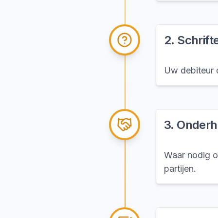
2
.
Schrift
Uw debiteur o
3
.
Onderha
Waar nodig on
partijen.