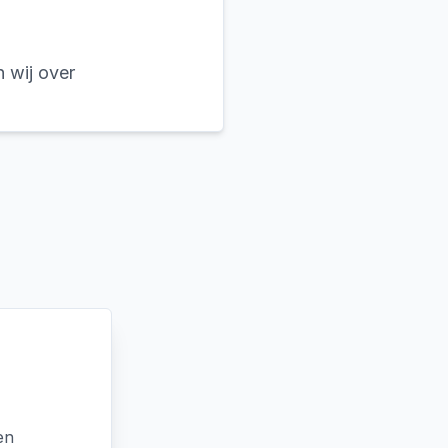
n wij over
en