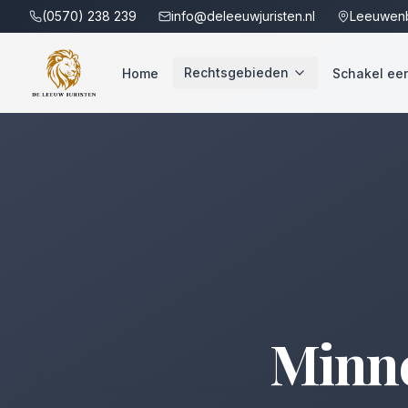
(0570) 238 239
info@deleeuwjuristen.nl
Leeuwenb
Rechtsgebieden
Home
Schakel een 
Minne