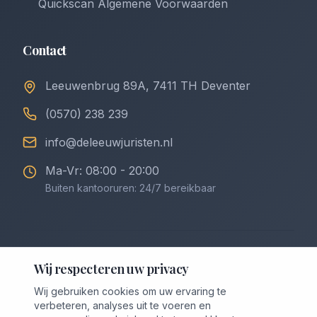
Quickscan Algemene Voorwaarden
Contact
Leeuwenbrug 89A, 7411 TH Deventer
(0570) 238 239
info@deleeuwjuristen.nl
Ma-Vr: 08:00 - 20:00
Buiten kantooruren: 24/7 bereikbaar
©
2026
De Leeuw Incasso & Juristen. Alle rechten
Wij respecteren uw privacy
voorbehouden.
Wij gebruiken cookies om uw ervaring te
Privacybeleid
Algemene Voorwaarden
verbeteren, analyses uit te voeren en
Voorwaarden Downloaden (PDF)
Cookievoorkeuren