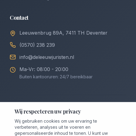
Contact
Leeuwenbrug 89A, 7411 TH Deventer
(0570) 238 239
info@deleeuwjuristen.nl
Ma-Vr: 08:00 - 20:00
Buiten kantooruren: 24/7 bereikbaar
©
2026
De Leeuw Incasso & Juristen. Alle rechten
Wij respecteren uw privacy
voorbehouden.
Wij gebruiken cookies om uw ervaring te
Privacybeleid
Algemene Voorwaarden
verbeteren, analyses uit te voeren en
Voorwaarden Downloaden (PDF)
Cookievoorkeuren
gepersonaliseerde inhoud te tonen. U kunt uw