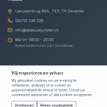
Leeuwenbrug 89A, 7411 TH Deventer
(0570) 238 239
info@deleeuwjuristen.nl
Ma-Vr: 08:00 - 20:00
Buiten kantooruren: 24/7 bereikbaar
©
2026
De Leeuw Incasso & Juristen. Alle rechten
Wij respecteren uw privacy
voorbehouden.
Wij gebruiken cookies om uw ervaring te
Privacybeleid
Algemene Voorwaarden
verbeteren, analyses uit te voeren en
Voorwaarden Downloaden (PDF)
Cookievoorkeuren
gepersonaliseerde inhoud te tonen. U kunt uw
voorkeuren aanpassen of alle cookies accepteren.
Voorkeuren
Alleen noodzakelijk