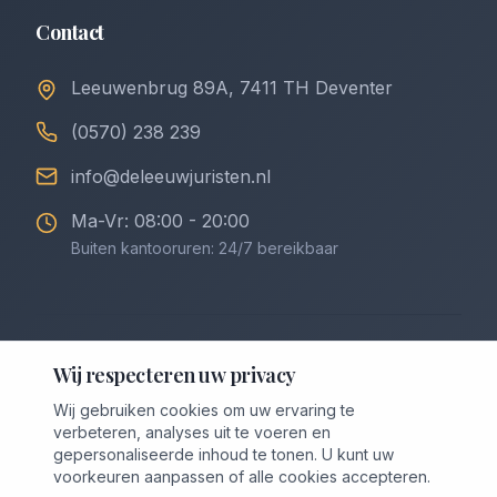
Contact
Leeuwenbrug 89A, 7411 TH Deventer
(0570) 238 239
info@deleeuwjuristen.nl
Ma-Vr: 08:00 - 20:00
Buiten kantooruren: 24/7 bereikbaar
©
2026
De Leeuw Incasso & Juristen. Alle rechten
Wij respecteren uw privacy
voorbehouden.
Wij gebruiken cookies om uw ervaring te
Privacybeleid
Algemene Voorwaarden
verbeteren, analyses uit te voeren en
Voorwaarden Downloaden (PDF)
Cookievoorkeuren
gepersonaliseerde inhoud te tonen. U kunt uw
voorkeuren aanpassen of alle cookies accepteren.