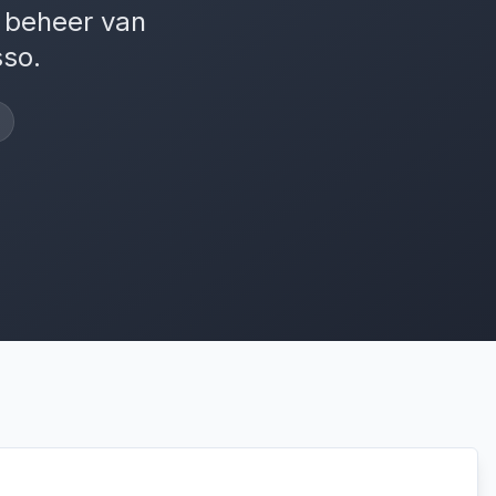
g beheer van
sso.