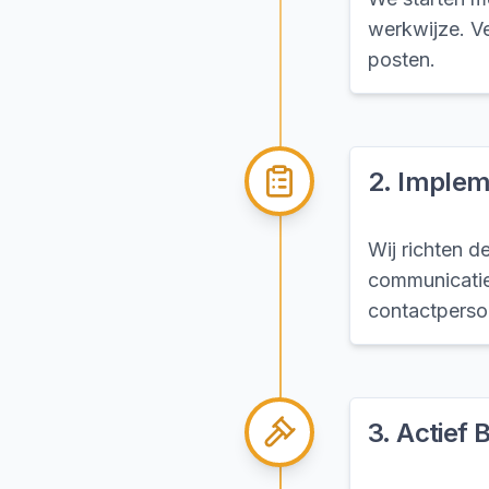
werkwijze. V
posten.
2
.
Implem
Wij richten 
communicaties
contactperso
3
.
Actief 