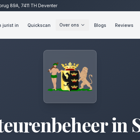
rug 89A, 7411 TH Deventer
Over ons
jurist in
Quickscan
Blogs
Reviews
teurenbeheer
in