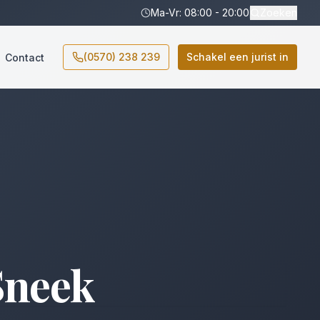
Ma-Vr: 08:00 - 20:00
Zoeken
(0570) 238 239
Schakel een jurist in
Contact
Sneek