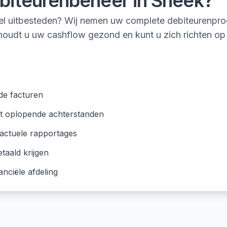
biteurenbeheer
in
Sneek
?
eel uitbesteden? Wij nemen uw complete debiteurenpr
o houdt u uw cashflow gezond en kunt u zich richten 
nde facturen
et oplopende achterstanden
actuele rapportages
taald krijgen
anciële afdeling