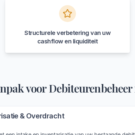
Structurele verbetering van uw
cashflow en liquiditeit
npak voor
Debiteurenbeheer
risatie & Overdracht
et een intake en inventarisatie van uw bestaande debi