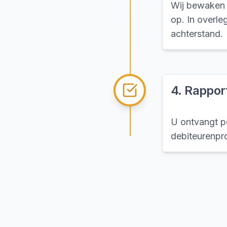
Wij bewaken b
op. In overle
achterstand.
4
.
Rapport
U ontvangt pe
debiteurenpro