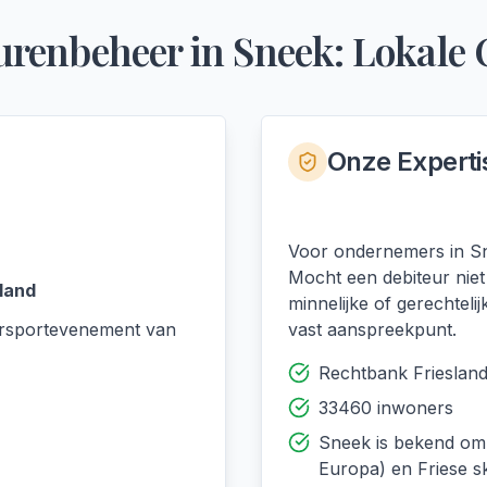
urenbeheer
in
Sneek
: Lokale 
Onze Experti
Voor ondernemers in Sne
Mocht een debiteur niet
land
minnelijke of gerechteli
ersportevenement van
vast aanspreekpunt.
Rechtbank Frieslan
33460 inwoners
Sneek is bekend om
Europa) en Friese sk