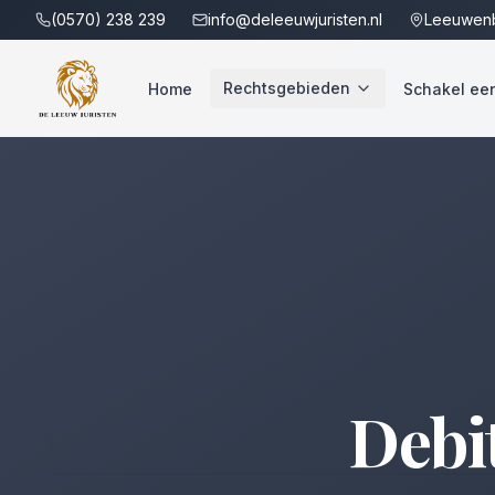
(0570) 238 239
info@deleeuwjuristen.nl
Leeuwenb
Rechtsgebieden
Home
Schakel een 
Debi