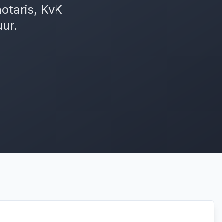
notaris, KvK
uur.