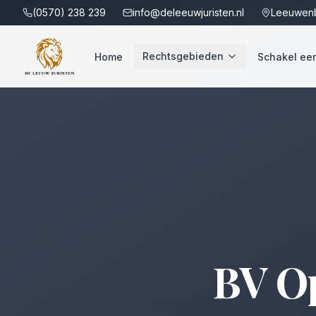
(0570) 238 239
info@deleeuwjuristen.nl
Leeuwenb
Rechtsgebieden
Home
Schakel een 
BV Op