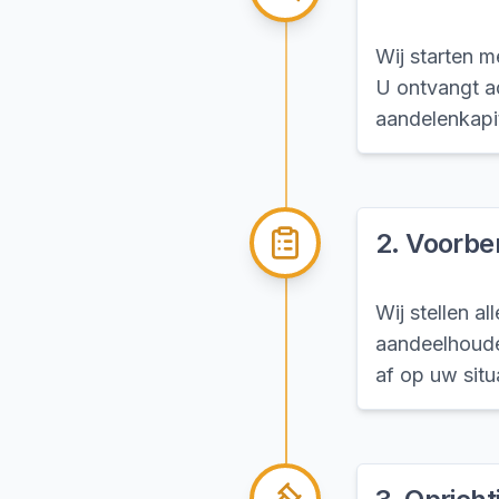
Wij starten m
U ontvangt a
aandelenkapit
2
.
Voorbe
Wij stellen a
aandeelhoude
af op uw situ