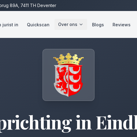
rug 89A, 7411 TH Deventer
Over ons
jurist in
Quickscan
Blogs
Reviews
richting
in
Eind