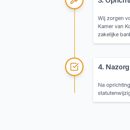
3
.
Opricht
Wij zorgen vo
Kamer van Ko
zakelijke ban
4
.
Nazorg
Na oprichting
statutenwijzi