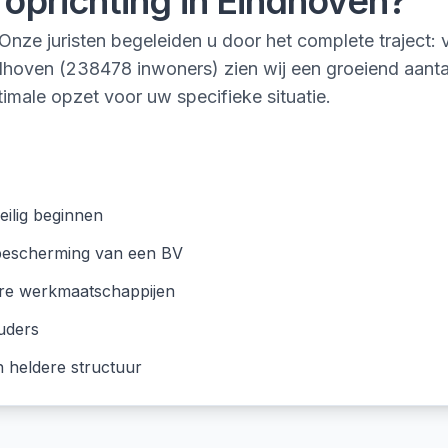
 oprichting
in
Eindhoven
?
nze juristen begeleiden u door het complete traject: v
Eindhoven (238478 inwoners) zien wij een groeiend aan
imale opzet voor uw specifieke situatie.
eilig beginnen
 bescherming van een BV
ere werkmaatschappijen
uders
 heldere structuur