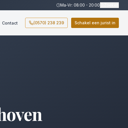
Ma-Vr: 08:00 - 20:00
Zoeken
(0570) 238 239
Schakel een jurist in
Contact
hoven