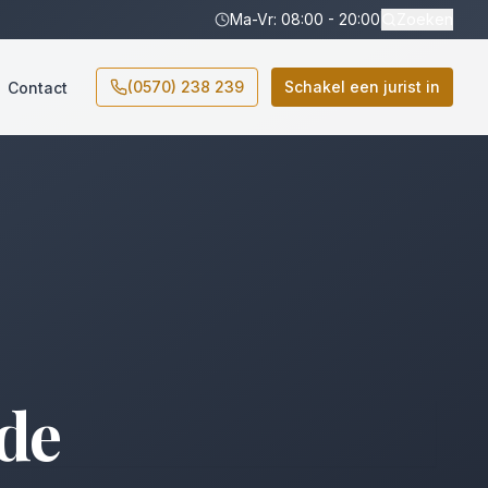
Ma-Vr: 08:00 - 20:00
Zoeken
(0570) 238 239
Schakel een jurist in
Contact
de