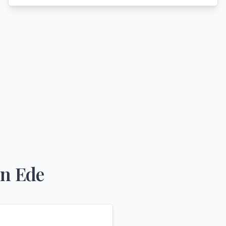
in
Ede