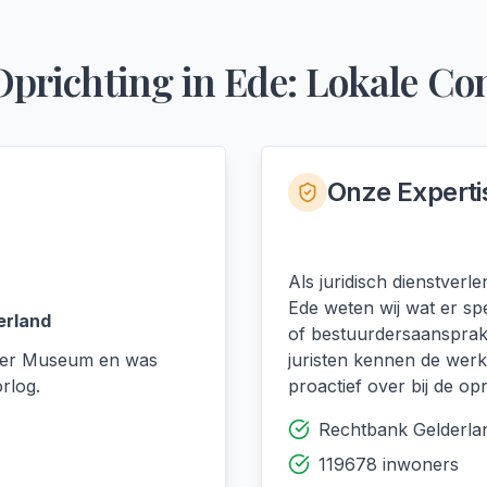
Oprichting
in
Ede
: Lokale Co
Onze Experti
Als juridisch dienstver
Ede weten wij wat er sp
erland
of bestuurdersaansprake
ller Museum en was
juristen kennen de werk
rlog.
proactief over bij de opr
Rechtbank Gelderla
119678 inwoners