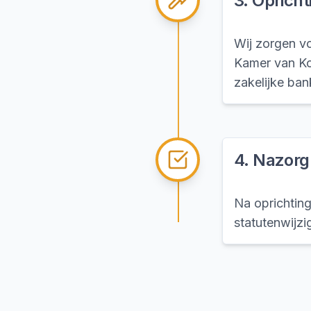
3
.
Opricht
Wij zorgen vo
Kamer van Ko
zakelijke ban
4
.
Nazorg
Na oprichting
statutenwijzi