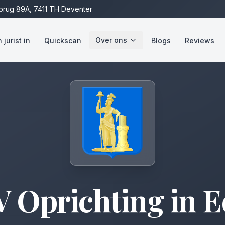
rug 89A, 7411 TH Deventer
Over ons
jurist in
Quickscan
Blogs
Reviews
V Oprichting
in
E