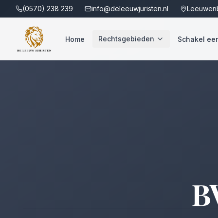
(0570) 238 239
info@deleeuwjuristen.nl
Leeuwenb
Rechtsgebieden
Home
Schakel een 
B