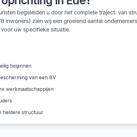
 oprichting
in
Ede
?
isten begeleiden u door het complete traject: van stru
678 inwoners) zien wij een groeiend aantal ondernemer
 voor uw specifieke situatie.
eilig beginnen
 bescherming van een BV
ere werkmaatschappijen
uders
 heldere structuur