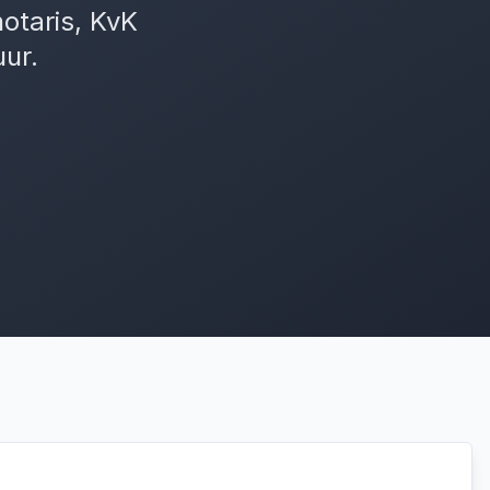
notaris, KvK
uur.