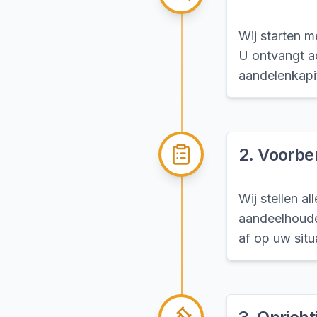
Wij starten m
U ontvangt a
aandelenkapit
2
.
Voorbe
Wij stellen a
aandeelhoude
af op uw situ