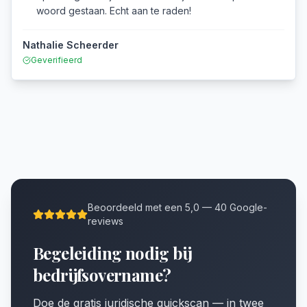
woord gestaan. Echt aan te raden!
Nathalie Scheerder
Geverifieerd
Beoordeeld met een 5,0 — 40 Google-
reviews
Begeleiding nodig bij
bedrijfsovername?
Doe de gratis juridische quickscan — in twee