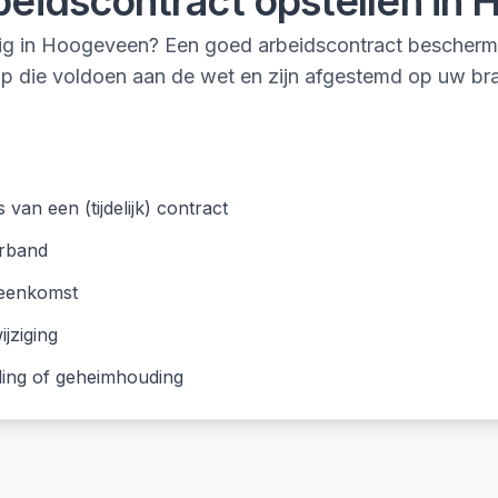
beidscontract opstellen
in
H
nodig in Hoogeveen? Een goed arbeidscontract besche
 op die voldoen aan de wet en zijn afgestemd op uw b
n een (tijdelijk) contract
erband
reenkomst
jziging
ding of geheimhouding