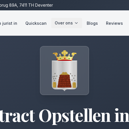
rug 89A, 7411 TH Deventer
Over ons
jurist in
Quickscan
Blogs
Reviews
ract Opstellen
i