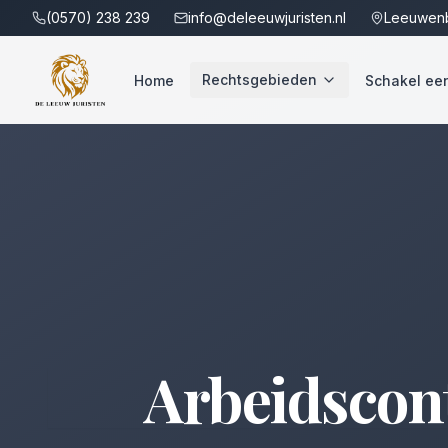
(0570) 238 239
info@deleeuwjuristen.nl
Leeuwenb
Rechtsgebieden
Home
Schakel een 
Arbeidscont