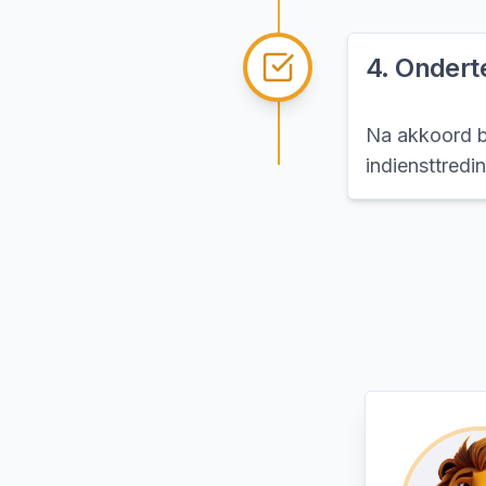
4
.
Onderte
Na akkoord be
indiensttredi