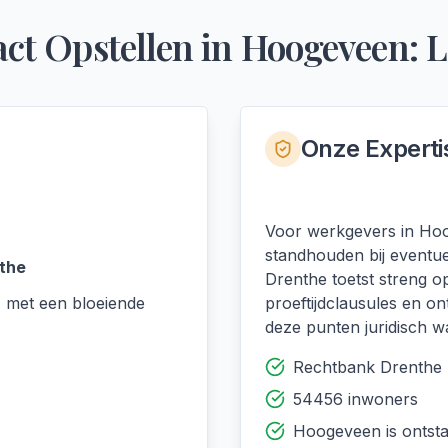
ct Opstellen
in
Hoogeveen
: 
Onze Experti
Voor werkgevers in Hoog
standhouden bij eventu
the
Drenthe toetst streng o
 met een bloeiende
proeftijdclausules en o
deze punten juridisch wa
Rechtbank Drenthe
54456 inwoners
Hoogeveen is ontst