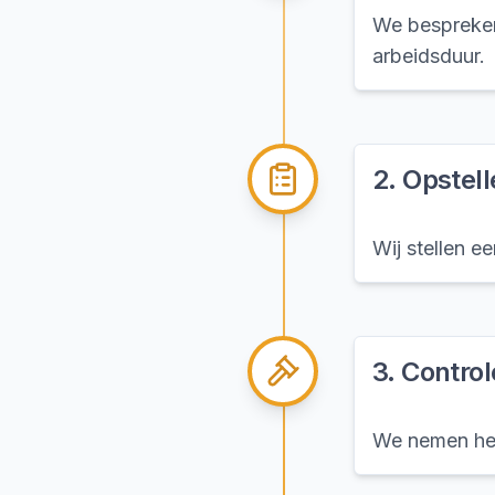
We bespreken
arbeidsduur.
2
.
Opstel
Wij stellen e
3
.
Control
We nemen het