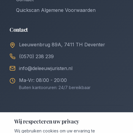
Quickscan Algemene Voorwaarden
Contact
Leeuwenbrug 89A, 7411 TH Deventer
(0570) 238 239
info@deleeuwjuristen.nl
Ma-Vr: 08:00 - 20:00
Buiten kantooruren: 24/7 bereikbaar
©
2026
De Leeuw Incasso & Juristen. Alle rechten
Wij respecteren uw privacy
voorbehouden.
Wij gebruiken cookies om uw ervaring te