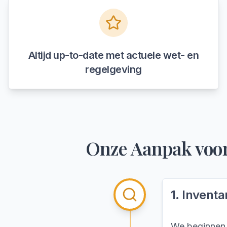
Altijd up-to-date met actuele wet- en
regelgeving
Onze Aanpak voo
1
.
Inventar
We beginnen m