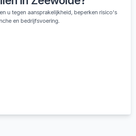
llen
in
Zeewolde
?
 u tegen aansprakelijkheid, beperken risico's
nche en bedrijfsvoering.