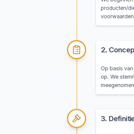
producten/die
voorwaarden 
2
.
Concep
Op basis van
op. We stemme
meegenomen
3
.
Definit