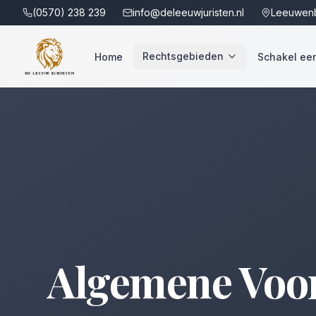
(0570) 238 239
info@deleeuwjuristen.nl
Leeuwenb
Rechtsgebieden
Home
Schakel een 
Algemene Voo