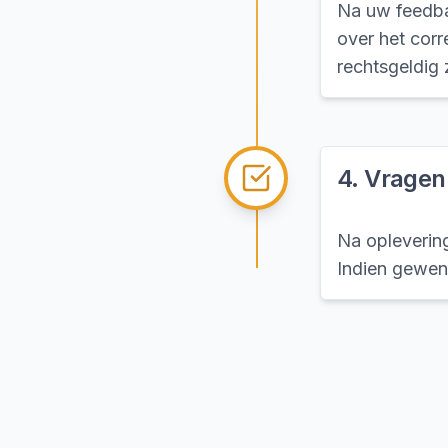
Na uw feedbac
over het cor
rechtsgeldig z
4
.
Vragen
Na opleverin
Indien gewen