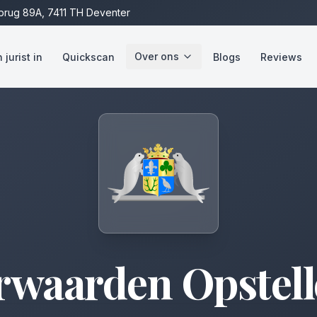
rug 89A, 7411 TH Deventer
Over ons
jurist in
Quickscan
Blogs
Reviews
rwaarden Opstell