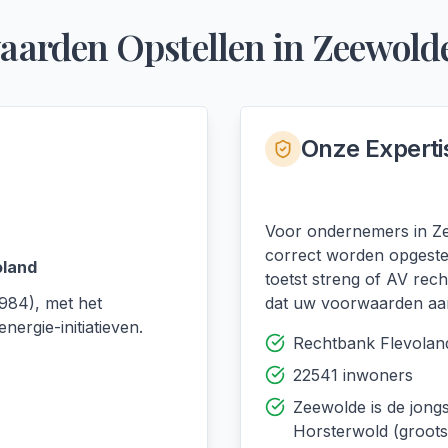
aarden Opstellen
in
Zeewold
Onze Experti
Voor ondernemers in Ze
correct worden opgeste
oland
toetst streng of AV rec
984), met het
dat uw voorwaarden aan 
ergie-initiatieven.
Rechtbank Flevolan
22541 inwoners
Zeewolde is de jong
Horsterwold (grootst