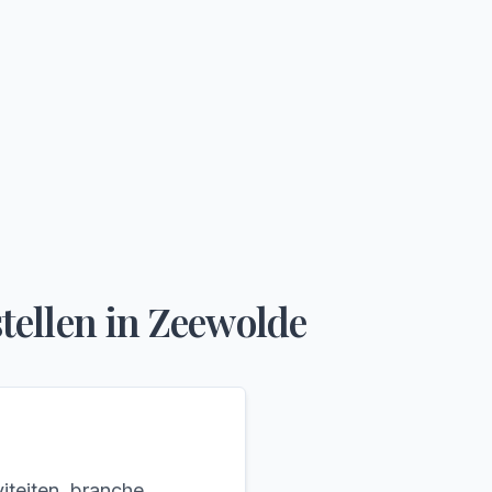
tellen
in
Zeewolde
iteiten, branche,