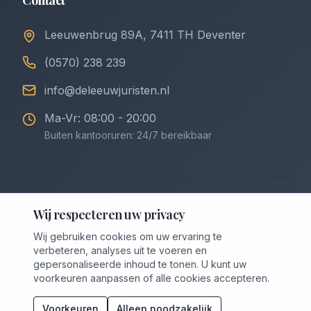
Contact
Leeuwenbrug 89A, 7411 TH Deventer
(0570) 238 239
info@deleeuwjuristen.nl
Ma-Vr: 08:00 - 20:00
Buiten kantooruren: 24/7 bereikbaar
©
2026
De Leeuw Incasso & Juristen. Alle rechten
Wij respecteren uw privacy
voorbehouden.
Wij gebruiken cookies om uw ervaring te
Privacybeleid
Algemene Voorwaarden
verbeteren, analyses uit te voeren en
Voorwaarden Downloaden (PDF)
Cookievoorkeuren
gepersonaliseerde inhoud te tonen. U kunt uw
voorkeuren aanpassen of alle cookies accepteren.
Voorkeuren
Alleen noodzakelijk