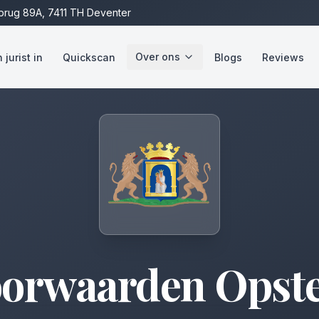
rug 89A, 7411 TH Deventer
Over ons
jurist in
Quickscan
Blogs
Reviews
orwaarden Opste