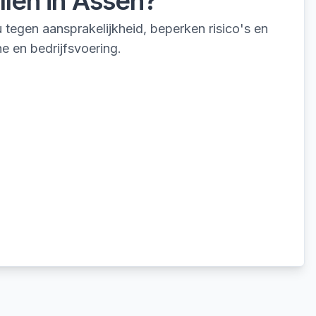
llen
in
Assen
?
egen aansprakelijkheid, beperken risico's en
e en bedrijfsvoering.