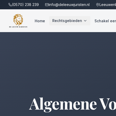
(0570) 238 239
info@deleeuwjuristen.nl
Leeuwenb
Rechtsgebieden
Home
Schakel een 
Algemene Vo