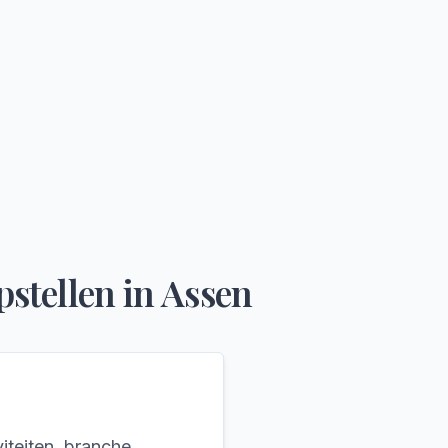
stellen
in
Assen
iteiten, branche,