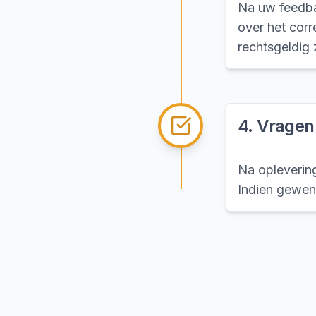
Na uw feedbac
over het cor
rechtsgeldig z
4
.
Vragen
Na opleverin
Indien gewen