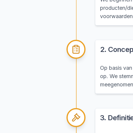
producten/die
voorwaarden 
2
.
Concep
Op basis van
op. We stemme
meegenomen
3
.
Definit