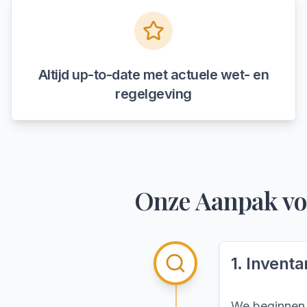
Altijd up-to-date met actuele wet- en
regelgeving
Onze Aanpak v
1
.
Inventar
We beginnen m