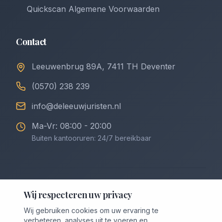
Quickscan Algemene Voorwaarden
Contact
Leeuwenbrug 89A, 7411 TH Deventer
(0570) 238 239
info@deleeuwjuristen.nl
Ma-Vr: 08:00 - 20:00
Buiten kantooruren: 24/7 bereikbaar
©
2026
De Leeuw Incasso & Juristen. Alle rechten
Wij respecteren uw privacy
voorbehouden.
Wij gebruiken cookies om uw ervaring te
Privacybeleid
Algemene Voorwaarden
verbeteren, analyses uit te voeren en