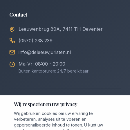
Contact
Leeuwenbrug 89A, 7411 TH Deventer
(0570) 238 239
info@deleeuwjuristen.nl
Ma-Vr: 08:00 - 20:00
Buiten kantooruren: 24/7 bereikbaar
©
2026
De Leeuw Incasso & Juristen. Alle rechten
Wij respecteren uw privacy
voorbehouden.
Wij gebruiken cookies om uw ervaring te
Privacybeleid
Algemene Voorwaarden
verbeteren, analyses uit te voeren en
Voorwaarden Downloaden (PDF)
Cookievoorkeuren
gepersonaliseerde inhoud te tonen. U kunt uw