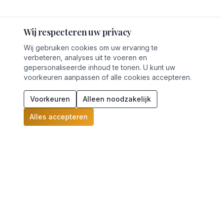
Wij respecteren uw privacy
Wij gebruiken cookies om uw ervaring te
verbeteren, analyses uit te voeren en
gepersonaliseerde inhoud te tonen. U kunt uw
voorkeuren aanpassen of alle cookies accepteren.
Voorkeuren
Alleen noodzakelijk
Alles accepteren
Waar staat uw onderneming
Start quickscan
juridisch?
Meer dan 30 jaar ervaring in juridisch advies en
incassodiensten. Wij staan voor u klaar met