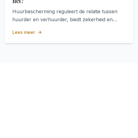
het?
Huurbescherming reguleert de relatie tussen
huurder en verhuurder, biedt zekerheid en
stabiliteit voor huurders en helpt conflicten te
Lees meer
voorkomen en op te lossen.